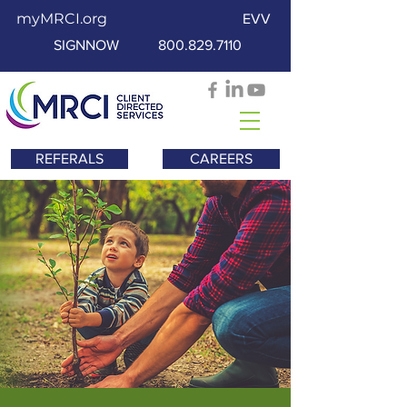
myMRCI.org
EVV
SIGNNOW
800.829.7110
REFERALS
CAREERS