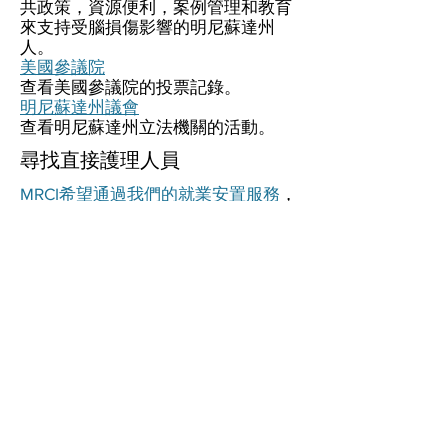
共政策，資源便利，案例管理和教育
來支持受腦損傷影響的明尼蘇達州
人。
美國參議院
查看美國參議院的投票記錄。
明尼蘇達州議會
查看明尼蘇達州立法機關的活動。
尋找直接護理人員
MRCI希望通過我們的就業安置服務
，
幫助家庭找到合適的員工來為親人
服
務。
此外，以下鏈接對其他計劃參與者也
很有幫助：
www.care.com
www.jobconnectmn.com
www.mavjobs.com
–（曼卡托及周邊
地區）
其他MRCI計劃和服務
就業服務
過渡服務