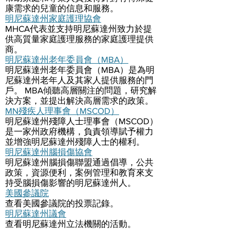
康需求的兒童的信息和服務。
明尼蘇達州家庭護理協會
MHCA代表並支持明尼蘇達州致力於提
供高質量家庭護理服務的家庭護理提供
商。
明尼蘇達州老年委員會（MBA）
明尼蘇達州老年委員會（MBA）是為明
尼蘇達州老年人及其家人提供服務的門
戶。 MBA傾聽高層關注的問題，研究解
決方案，並提出解決高層需求的政策。
MN殘疾人理事會（MSCOD）
明尼蘇達州殘障人士理事會（MSCOD）
是一家州政府機構，負責領導賦予權力
並增強明尼蘇達州殘障人士的權利。
明尼蘇達州腦損傷協會
明尼蘇達州腦損傷聯盟通過倡導，公共
政策，資源便利，案例管理和教育來支
持受腦損傷影響的明尼蘇達州人。
美國參議院
查看美國參議院的投票記錄。
明尼蘇達州議會
查看明尼蘇達州立法機關的活動。